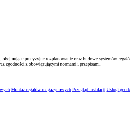
 obejmujące precyzyjne rozplanowanie oraz budowę systemów regałów 
raz zgodności z obowiązującymi normami i przepisami.
owych
Montaż regałów magazynowych
Przegląd instalacji
Usługi geod